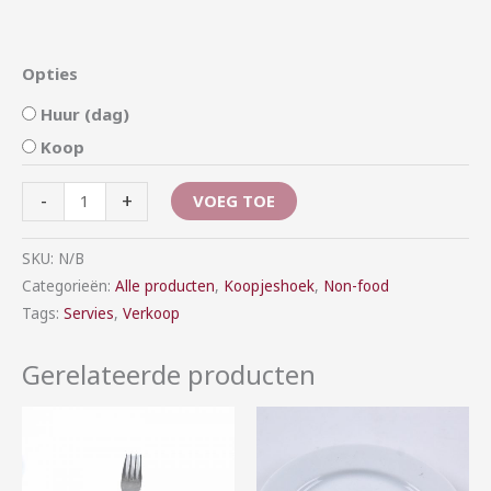
Opties
Huur (dag)
Koop
-
+
VOEG TOE
SKU:
N/B
Categorieën:
Alle producten
,
Koopjeshoek
,
Non-food
Tags:
Servies
,
Verkoop
Gerelateerde producten
Prijsklasse:
Prijsklasse:
€0,15
€0,25
tot
tot
€0,60
€1,10