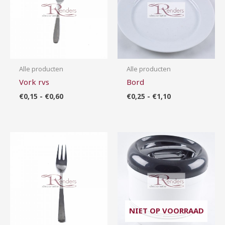
Alle producten
Alle producten
Vork rvs
Bord
€
0,15
-
€
0,60
€
0,25
-
€
1,10
Prijsklasse:
Prijsklasse:
€0,15
€1,00
tot
tot
€0,40
€10,00
NIET OP VOORRAAD