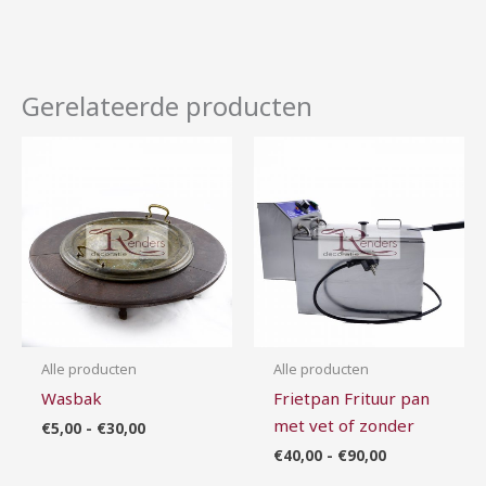
Gerelateerde producten
Prijsklasse:
Prijsklasse:
€5,00
€40,00
tot
tot
€30,00
€90,00
Alle producten
Alle producten
Wasbak
Frietpan Frituur pan
met vet of zonder
€
5,00
-
€
30,00
€
40,00
-
€
90,00