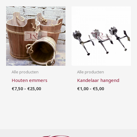
Prijsklasse:
Prijsklasse:
€7,50
€1,00
tot
tot
€25,00
€5,00
Alle producten
Alle producten
Houten emmers
Kandelaar hangend
€
7,50
-
€
25,00
€
1,00
-
€
5,00