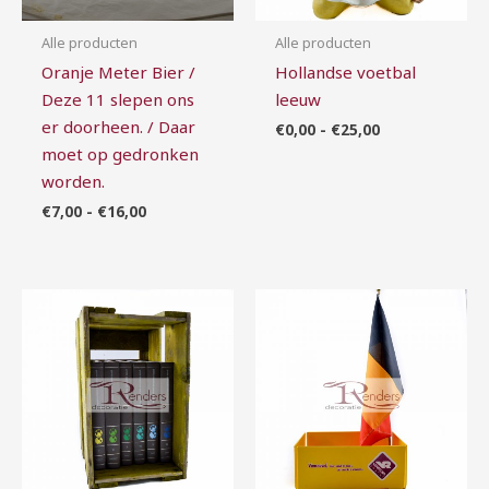
Alle producten
Alle producten
Oranje Meter Bier /
Hollandse voetbal
Deze 11 slepen ons
leeuw
er doorheen. / Daar
€
0,00
-
€
25,00
moet op gedronken
worden.
€
7,00
-
€
16,00
Prijsklasse:
Prijsklasse:
€10,00
€5,00
tot
tot
€50,00
€25,00