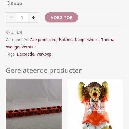
Koop
-
+
VOEG TOE
SKU:
N/B
Categorieën:
Alle producten
,
Holland
,
Koopjeshoek
,
Thema
overige
,
Verhuur
Tags:
Decoratie
,
Verkoop
Gerelateerde producten
Prijsklasse:
Prijsklasse:
€7,00
€0,00
tot
tot
€16,00
€25,00