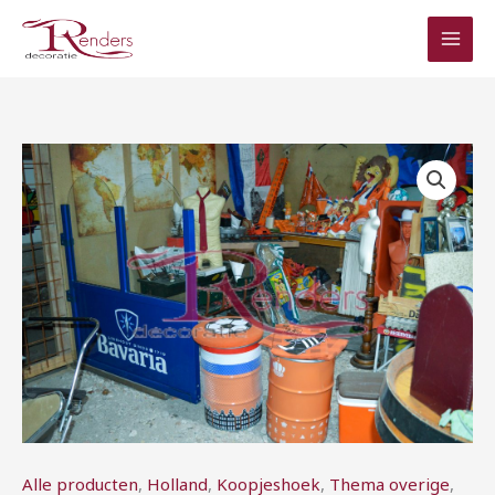
Ga
naar
de
inhoud
Prijsklasse:
Bavaria
€75,00
windscherm
tot
aantal
€150,00
Alle producten
,
Holland
,
Koopjeshoek
,
Thema overige
,