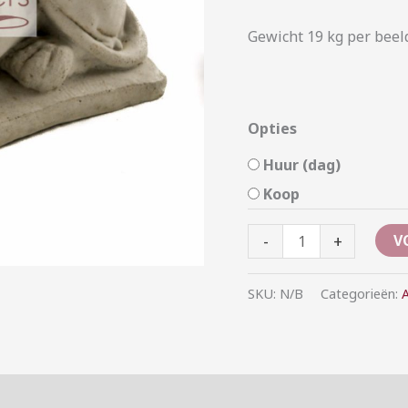
Gewicht 19 kg per beel
Opties
Huur (dag)
Koop
-
+
V
SKU:
N/B
Categorieën:
A