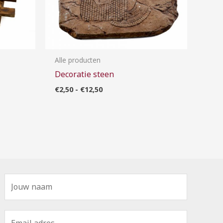
Alle producten
Decoratie steen
€
2,50
-
€
12,50
N
a
a
E
m