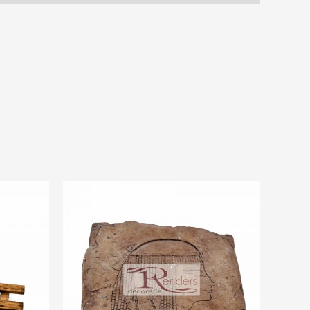
Prijsklasse:
€2,50
tot
€12,50