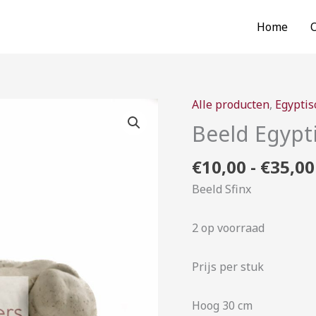
Home
Alle producten
,
Egyptis
Beeld
Egyptische
Beeld Egypt
aantal
€
10,00
-
€
35,00
Beeld Sfinx
2 op voorraad
Prijs per stuk
Hoog 30 cm