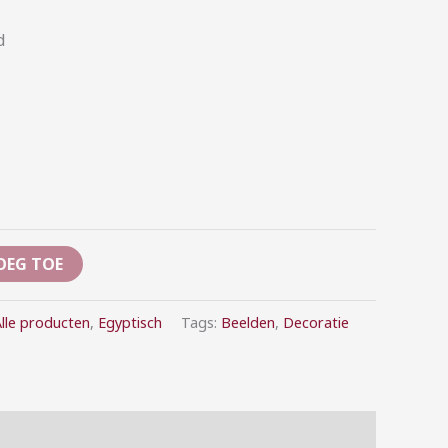
d
OEG TOE
lle producten
,
Egyptisch
Tags:
Beelden
,
Decoratie