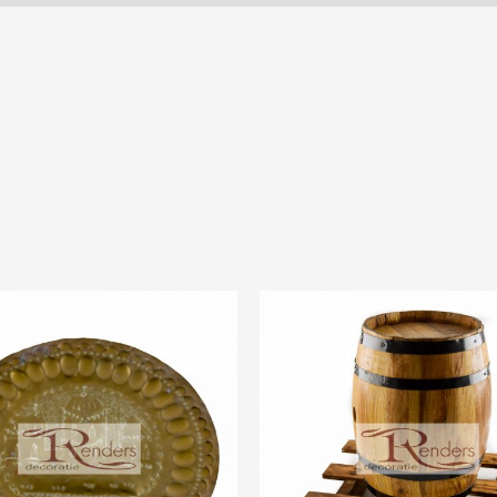
Prijsklasse:
Prijsklasse:
€1,00
€3,00
tot
tot
€5,00
€20,00