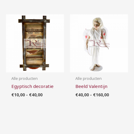
Prijsklasse:
Prijsklasse:
€10,00
€40,00
tot
tot
€40,00
€160,00
Alle producten
Alle producten
Egyptisch decoratie
Beeld Valentijn
€
10,00
-
€
40,00
€
40,00
-
€
160,00