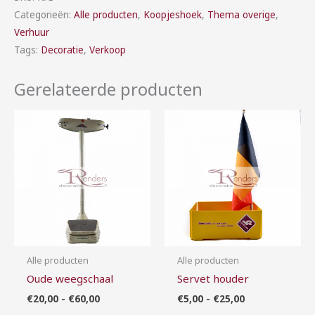
Categorieën:
Alle producten
,
Koopjeshoek
,
Thema overige
,
Verhuur
Tags:
Decoratie
,
Verkoop
Gerelateerde producten
Prijsklasse:
Prijsklasse:
€20,00
€5,00
tot
tot
€60,00
€25,00
Alle producten
Alle producten
Oude weegschaal
Servet houder
€
20,00
-
€
60,00
€
5,00
-
€
25,00