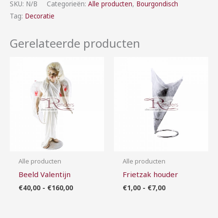
SKU:
N/B
Categorieën:
Alle producten
,
Bourgondisch
Tag:
Decoratie
Gerelateerde producten
Prijsklasse:
Prijsklasse:
€40,00
€1,00
tot
tot
€160,00
€7,00
Alle producten
Alle producten
Beeld Valentijn
Frietzak houder
€
40,00
-
€
160,00
€
1,00
-
€
7,00