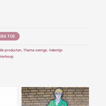
OEG TOE
lle producten
,
Thema overige
,
Valentijn
Verkoop
Prijsklasse:
€35,00
tot
€150,00