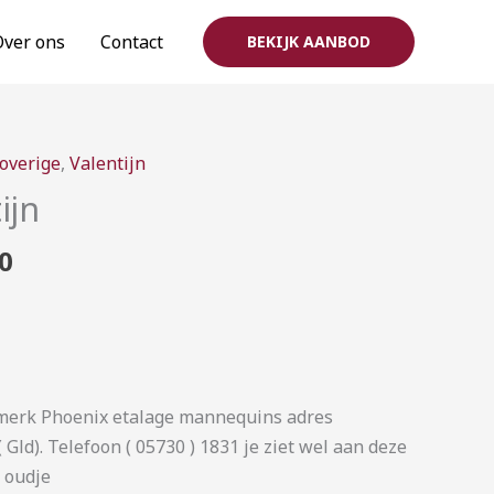
Over ons
Contact
BEKIJK AANBOD
Prijsklasse:
overige
,
Valentijn
€40,00
ijn
tot
€160,00
0
 merk Phoenix etalage mannequins adres
Gld). Telefoon ( 05730 ) 1831 je ziet wel aan deze
n oudje