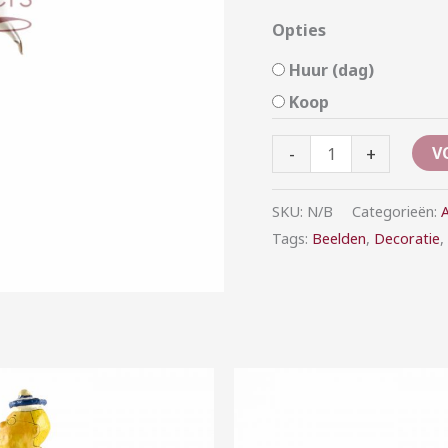
Opties
Huur (dag)
Koop
-
+
V
SKU:
N/B
Categorieën:
A
Tags:
Beelden
,
Decoratie
,
Prijsklasse:
Prijsklasse:
€7,50
€15,00
tot
tot
€25,00
€50,00