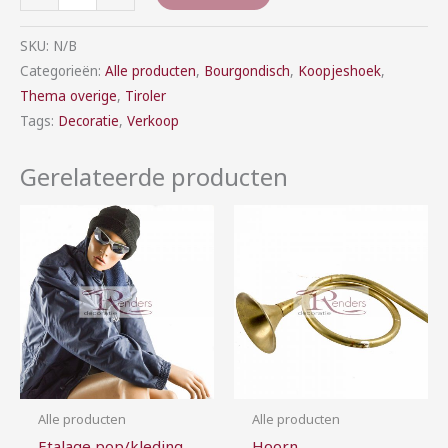
SKU:
N/B
Categorieën:
Alle producten
,
Bourgondisch
,
Koopjeshoek
,
Thema overige
,
Tiroler
Tags:
Decoratie
,
Verkoop
Gerelateerde producten
Prijsklasse:
Prijsklasse:
€50,00
€1,00
tot
tot
€200,00
€5,00
Alle producten
Alle producten
Etalage pop/kleding
Hoorn