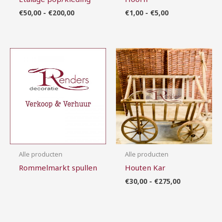
€
50,00
-
€
200,00
€
1,00
-
€
5,00
Prijsklasse:
€30,00
tot
€275,00
Alle producten
Alle producten
Rommelmarkt spullen
Houten Kar
€
30,00
-
€
275,00