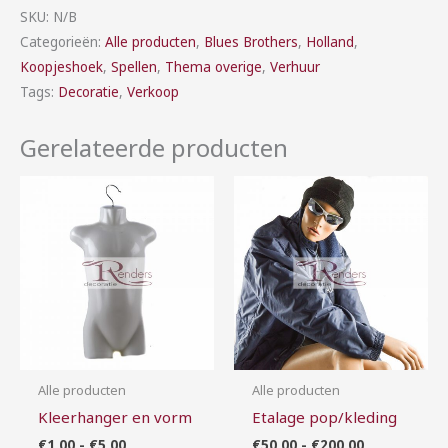
SKU:
N/B
Categorieën:
Alle producten
,
Blues Brothers
,
Holland
,
Koopjeshoek
,
Spellen
,
Thema overige
,
Verhuur
Tags:
Decoratie
,
Verkoop
Gerelateerde producten
Prijsklasse:
Prijsklasse:
€1,00
€50,00
tot
tot
€5,00
€200,00
Alle producten
Alle producten
Kleerhanger en vorm
Etalage pop/kleding
€
1,00
-
€
5,00
€
50,00
-
€
200,00