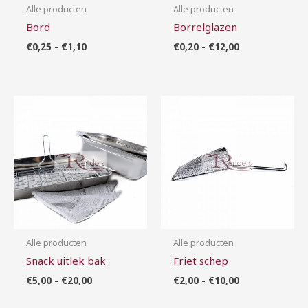
Alle producten
Alle producten
Bord
Borrelglazen
€
0,25
-
€
1,10
€
0,20
-
€
12,00
Prijsklasse:
Prijsklasse:
€5,00
€2,00
tot
tot
€20,00
€10,00
Alle producten
Alle producten
Snack uitlek bak
Friet schep
€
5,00
-
€
20,00
€
2,00
-
€
10,00