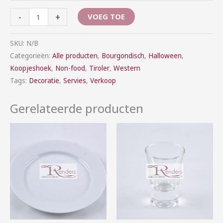
-
+
VOEG TOE
SKU:
N/B
Categorieën:
Alle producten
,
Bourgondisch
,
Halloween
,
Koopjeshoek
,
Non-food
,
Tiroler
,
Western
Tags:
Decoratie
,
Servies
,
Verkoop
Gerelateerde producten
Prijsklasse:
Prijsklasse:
€0,25
€0,20
tot
tot
€1,10
€12,00