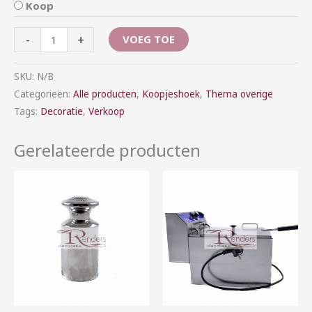
Koop
-
+
VOEG TOE
SKU:
N/B
Categorieën:
Alle producten
,
Koopjeshoek
,
Thema overige
Tags:
Decoratie
,
Verkoop
Gerelateerde producten
Prijsklasse:
Prijsklasse:
€2,00
€40,00
tot
tot
€10,00
€90,00