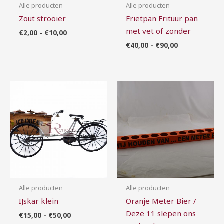
Alle producten
Alle producten
Zout strooier
Frietpan Frituur pan
met vet of zonder
€
2,00
-
€
10,00
€
40,00
-
€
90,00
Prijsklasse:
Prijsklasse:
€15,00
€7,00
tot
tot
€50,00
€16,00
Alle producten
Alle producten
IJskar klein
Oranje Meter Bier /
Deze 11 slepen ons
€
15,00
-
€
50,00