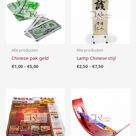
€5,00
€7,50
Alle producten
Alle producten
Chinese pak geld
Lamp Chinese stijl
€
1,00
-
€
5,00
€
2,50
-
€
7,50
Prijsklasse:
Prijsklasse:
€2,00
€2,00
tot
tot
€5,00
€6,00