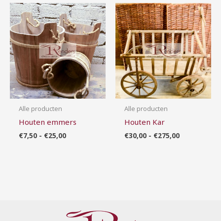
Prijsklasse:
Prijsklasse:
€7,50
€30,00
tot
tot
€25,00
€275,00
Alle producten
Alle producten
Houten emmers
Houten Kar
€
7,50
-
€
25,00
€
30,00
-
€
275,00