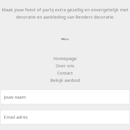
Maak jouw feest of partij extra gezellig en onvergetelijk met
decoratie en aankleding van Renders decoratie.
Menu
Homepage
Over ons
Contact
Bekijk aanbod
N
a
a
E
m
m
*
a