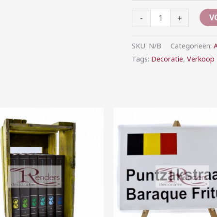
-
+
V
SKU:
N/B
Categorieën:
A
Tags:
Decoratie
,
Verkoop
Prijsklasse:
Prijsklasse:
€10,00
€5,00
tot
tot
€50,00
€25,00