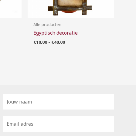
Alle producten
Egyptisch decoratie
€
10,00
-
€
40,00
N
a
a
E
m
m
*
a