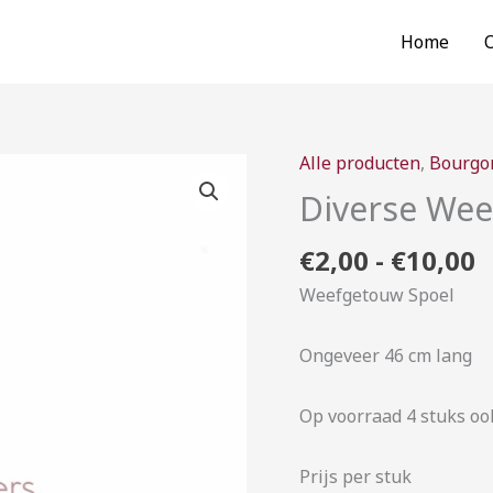
Home
P
Alle producten
,
Bourgo
Diverse
€
Weefgetouw
Diverse Wee
t
spoel
€
€
2,00
-
€
10,00
aantal
Weefgetouw Spoel
Ongeveer 46 cm lang
Op voorraad 4 stuks oo
Prijs per stuk