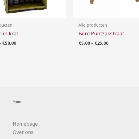
oducten
Alle producten
 in krat
Bord Puntzakstraat
-
€
50,00
€
5,00
-
€
25,00
Menu
Homepage
Over ons