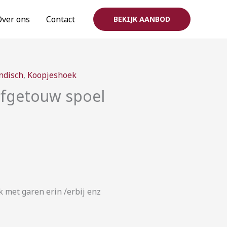
Over ons
Contact
BEKIJK AANBOD
rijsklasse:
ndisch
,
Koopjeshoek
2,00
fgetouw spoel
ot
10,00
k met garen erin /erbij enz