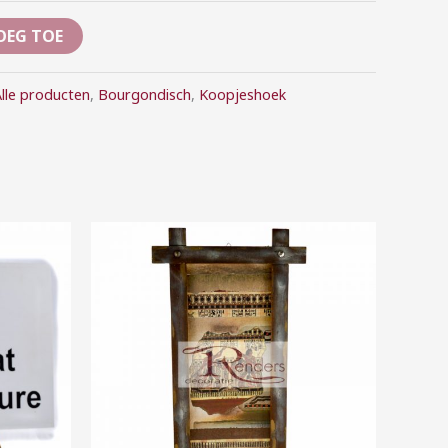
OEG TOE
lle producten
,
Bourgondisch
,
Koopjeshoek
Prijsklasse:
€10,00
tot
€40,00