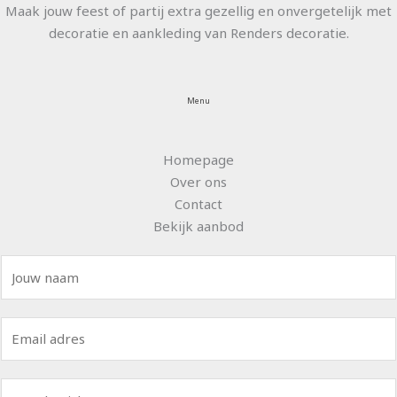
Maak jouw feest of partij extra gezellig en onvergetelijk met
decoratie en aankleding van Renders decoratie.
Menu
Homepage
Over ons
Contact
Bekijk aanbod
N
a
a
E
m
m
*
a
B
i