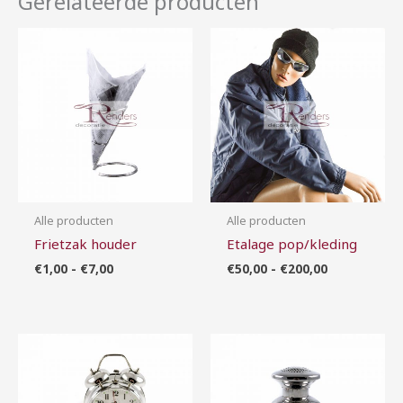
Gerelateerde producten
Prijsklasse:
Prijsklasse:
€1,00
€50,00
tot
tot
€7,00
€200,00
Alle producten
Alle producten
Frietzak houder
Etalage pop/kleding
€
1,00
-
€
7,00
€
50,00
-
€
200,00
Prijsklasse:
Prijsklasse:
€5,00
€2,00
tot
tot
€20,00
€10,00