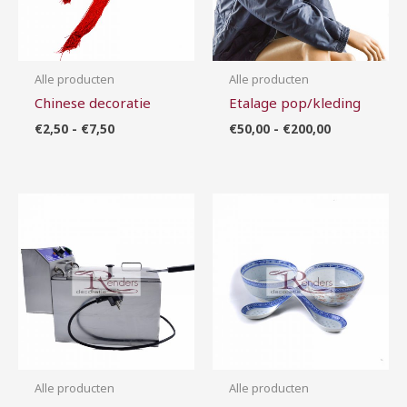
Alle producten
Alle producten
Chinese decoratie
Etalage pop/kleding
€
2,50
-
€
7,50
€
50,00
-
€
200,00
Prijsklasse:
Prijsklasse:
€40,00
€0,70
tot
tot
€90,00
€4,00
Alle producten
Alle producten