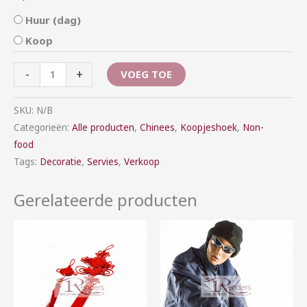
Huur (dag)
Koop
-
+
VOEG TOE
SKU:
N/B
Categorieën:
Alle producten
,
Chinees
,
Koopjeshoek
,
Non-
food
Tags:
Decoratie
,
Servies
,
Verkoop
Gerelateerde producten
Prijsklasse:
Prijsklasse:
€2,50
€50,00
tot
tot
€7,50
€200,00