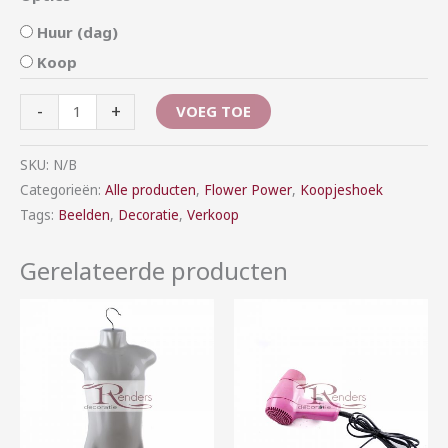
Huur (dag)
Koop
-
+
VOEG TOE
SKU:
N/B
Categorieën:
Alle producten
,
Flower Power
,
Koopjeshoek
Tags:
Beelden
,
Decoratie
,
Verkoop
Gerelateerde producten
Prijsklasse:
Prijsklasse:
€1,00
€1,00
tot
tot
€5,00
€6,00