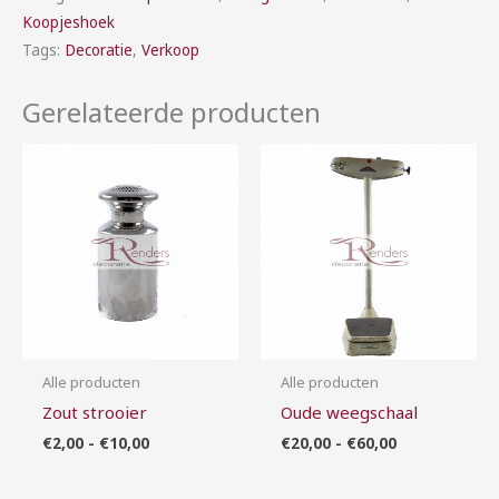
Koopjeshoek
Tags:
Decoratie
,
Verkoop
Gerelateerde producten
Prijsklasse:
Prijsklasse:
€2,00
€20,00
tot
tot
€10,00
€60,00
Alle producten
Alle producten
Zout strooier
Oude weegschaal
€
2,00
-
€
10,00
€
20,00
-
€
60,00