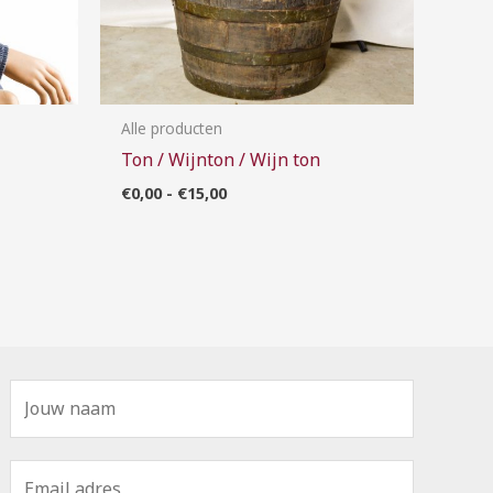
Alle producten
Ton / Wijnton / Wijn ton
€
0,00
-
€
15,00
N
a
a
E
m