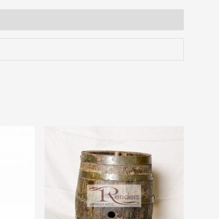
Prijsklasse:
€0,00
tot
€15,00