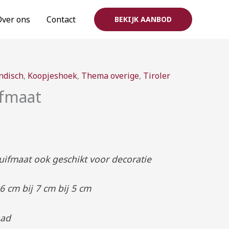
Over ons
Contact
BEKIJK AANBOD
ijsklasse:
ndisch
,
Koopjeshoek
,
Thema overige
,
Tiroler
,50
ifmaat
t
,50
ifmaat ook geschikt voor decoratie
 cm bij 7 cm bij 5 cm
aad