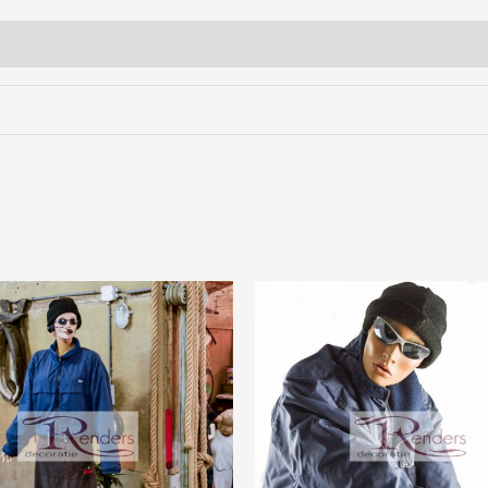
Prijsklasse:
Prijsklasse:
€50,00
€50,00
tot
tot
€200,00
€200,00