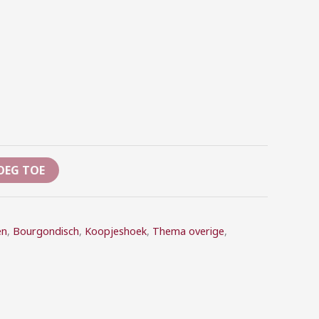
OEG TOE
en
,
Bourgondisch
,
Koopjeshoek
,
Thema overige
,