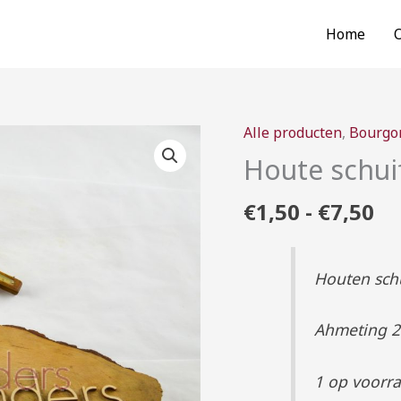
Home
Pr
Alle producten
,
Bourgo
Houte
€1
schuifmaat
Houte schu
to
aantal
€7
€
1,50
-
€
7,50
Houten schu
Ahmeting 26
1 op voorr