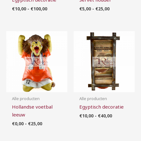
€
10,00
-
€
100,00
€
5,00
-
€
25,00
Prijsklasse:
Prijsklasse:
€0,00
€10,00
tot
tot
€25,00
€40,00
Alle producten
Alle producten
Hollandse voetbal
Egyptisch decoratie
leeuw
€
10,00
-
€
40,00
€
0,00
-
€
25,00