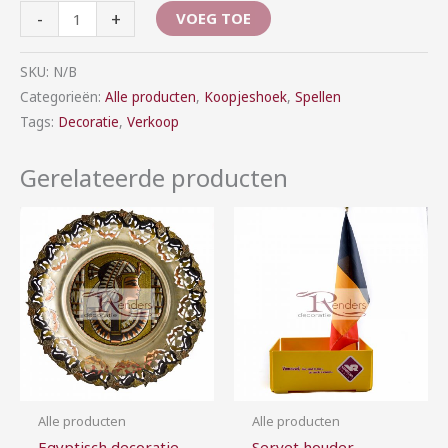
-
+
VOEG TOE
SKU:
N/B
Categorieën:
Alle producten
,
Koopjeshoek
,
Spellen
Tags:
Decoratie
,
Verkoop
Gerelateerde producten
Prijsklasse:
Prijsklasse:
€10,00
€5,00
tot
tot
€100,00
€25,00
Alle producten
Alle producten
Egyptisch decoratie
Servet houder