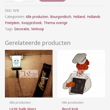
SKU:
N/B
Categorieën:
Alle producten
,
Bourgondisch
,
Holland
,
Hollands
Frietplein
,
Koopjeshoek
,
Thema overige
Tags:
Decoratie
,
Verkoop
Gerelateerde producten
Prijsklasse:
Prijsklasse:
€5,00
€2,00
tot
tot
€30,00
€10,00
Alle producten
Alle producten
Licht balk Mars
Bord Kok