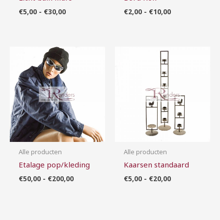
€
5,00
-
€
30,00
€
2,00
-
€
10,00
Prijsklasse:
Prijsklasse:
€50,00
€5,00
tot
tot
€200,00
€20,00
Alle producten
Alle producten
Etalage pop/kleding
Kaarsen standaard
€
50,00
-
€
200,00
€
5,00
-
€
20,00