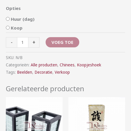
Opties
Huur (dag)
Koop
-
+
VOEG TOE
SKU:
N/B
Categorieën:
Alle producten
,
Chinees
,
Koopjeshoek
Tags:
Beelden
,
Decoratie
,
Verkoop
Gerelateerde producten
Prijsklasse:
Prijsklasse:
€1,00
€2,50
tot
tot
€5,00
€7,50