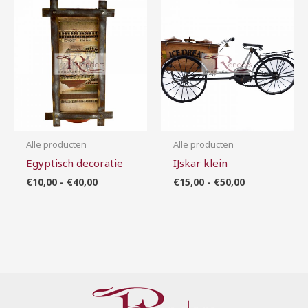
Prijsklasse:
Prijsklasse:
€10,00
€15,00
tot
tot
€40,00
€50,00
Alle producten
Alle producten
Egyptisch decoratie
IJskar klein
€
10,00
-
€
40,00
€
15,00
-
€
50,00