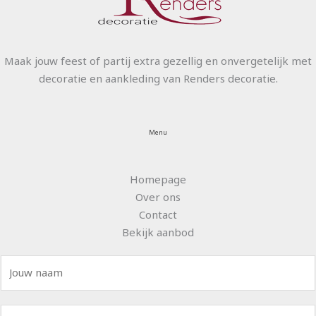
Maak jouw feest of partij extra gezellig en onvergetelijk met
decoratie en aankleding van Renders decoratie.
Menu
Homepage
Over ons
Contact
Bekijk aanbod
N
a
a
E