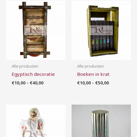
Prijsklasse:
Prijsklasse:
€10,00
€10,00
tot
tot
€40,00
€50,00
Alle producten
Alle producten
Egyptisch decoratie
Boeken in krat
€
10,00
-
€
40,00
€
10,00
-
€
50,00
Prijsklasse:
Prijsklasse:
€40,00
€5,00
tot
tot
€160,00
€20,00