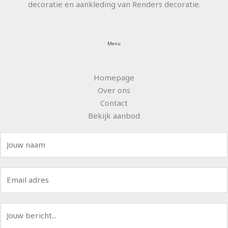
decoratie en aankleding van Renders decoratie.
Menu
Homepage
Over ons
Contact
Bekijk aanbod
N
a
a
E
m
m
*
a
B
i
e
l