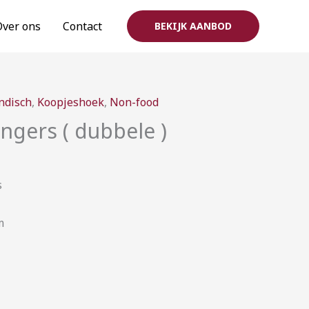
Over ons
Contact
BEKIJK AANBOD
ijsklasse:
ndisch
,
Koopjeshoek
,
Non-food
,00
gers ( dubbele )
t
,50
s
m