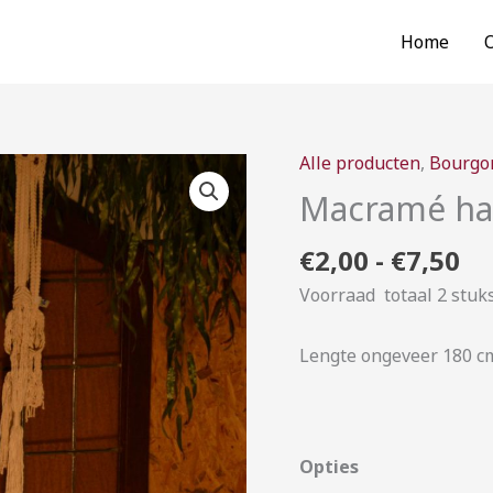
Home
Pr
Alle producten
,
Bourgo
Macramé
€2
hangers
Macramé han
to
(
€7
€
2,00
-
€
7,50
dubbele
)
Voorraad totaal 2 stuk
aantal
Lengte ongeveer 180 c
Opties