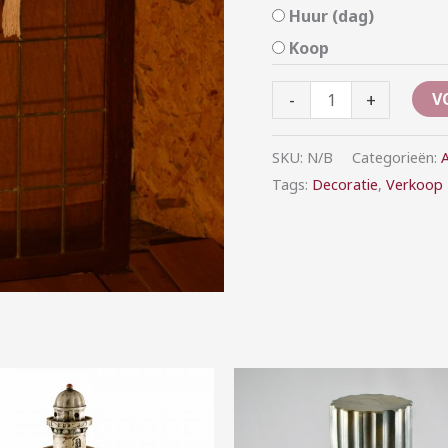
Huur (dag)
Koop
-
+
V
SKU:
N/B
Categorieën:
A
Tags:
Decoratie
,
Verkoop
Prijsklasse:
Prijsklasse:
€10,00
€5,00
tot
tot
€30,00
€20,00