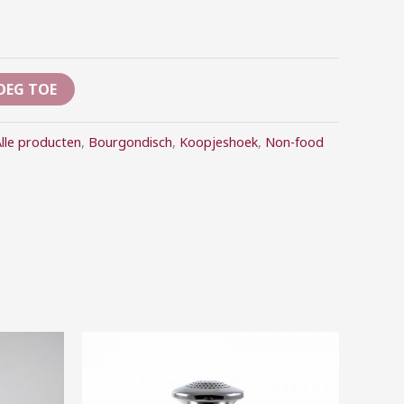
OEG TOE
lle producten
,
Bourgondisch
,
Koopjeshoek
,
Non-food
Prijsklasse:
€2,00
tot
€10,00