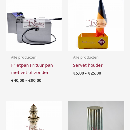
€40,00
€5,00
tot
tot
€90,00
€25,00
Alle producten
Alle producten
Frietpan Frituur pan
Servet houder
met vet of zonder
€
5,00
-
€
25,00
€
40,00
-
€
90,00
Prijsklasse:
Prijsklasse:
€10,00
€5,00
tot
tot
€30,00
€20,00