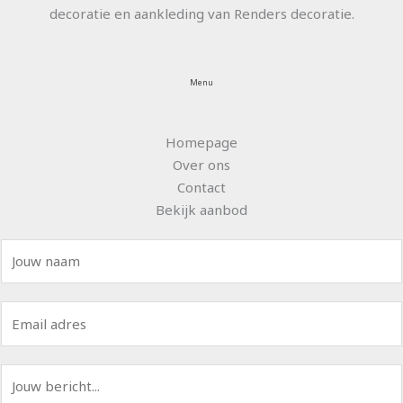
decoratie en aankleding van Renders decoratie.
Menu
Homepage
Over ons
Contact
Bekijk aanbod
N
a
a
E
m
m
*
a
B
i
e
l