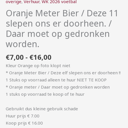
overige
,
Verhuur
,
WK 2026 voetbal
op
Oranje Meter Bier / Deze 11
gedronken
worden.
slepen ons er doorheen. /
aantal
Daar moet op gedronken
worden.
€
7,00
-
€
16,00
Kleur Orange op foto klopt niet
* Oranje Meter Bier / Deze elf slepen ons er doorheen !!
1 Stuks op voorraad alleen te huur NIET TE KOOP
* Oranje meter / Daar moet op gedronken worden
1 stuks op voorraad te koop of te huur
Gebruikt dus kleine gebruik schade
Huur prijs € 7.00
Koop prijs € 16.00