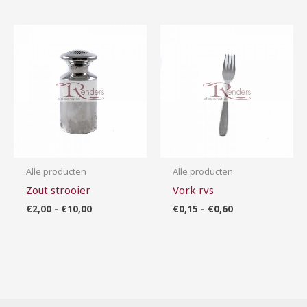
Prijsklasse:
Prijsklasse:
€2,00
€0,15
tot
tot
€10,00
€0,60
Alle producten
Alle producten
Zout strooier
Vork rvs
€
2,00
-
€
10,00
€
0,15
-
€
0,60