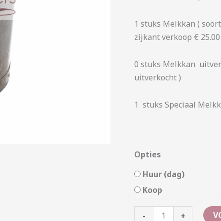
1 stuks Melkkan ( soor
zijkant verkoop € 25.00
0 stuks Melkkan uitver
uitverkocht )
1 stuks Speciaal Melk
Opties
Huur (dag)
Koop
-
+
V