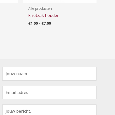
Alle producten
Frietzak houder
€
1,00
-
€
7,00
N
a
a
E
m
m
*
a
B
i
e