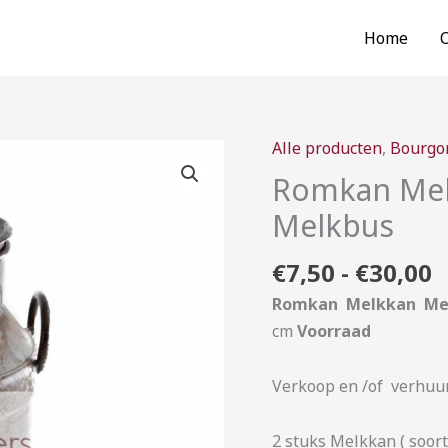
Home
P
Alle producten
,
Bourgo
Romkan
€
Melkkan
Romkan Melk
t
Melkkruik
Melkbus
€
Melktuit
Melkbus
€
7,50
-
€
30,00
aantal
Romkan Melkkan Mel
cm
Voorraad
Verkoop en /of verhuur
2 stuks Melkkan ( soor