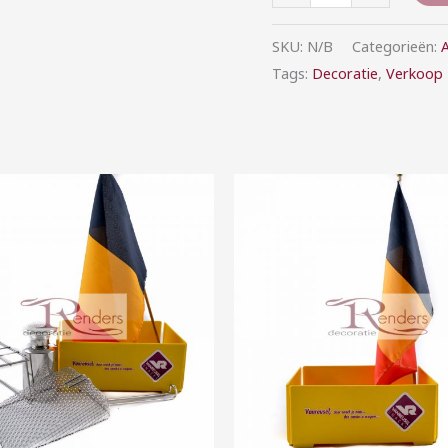
SKU:
N/B
Categorieën:
A
Tags:
Decoratie
,
Verkoop
Prijsklasse:
Prijsklasse:
€7,50
€5,00
tot
tot
€45,00
€25,00