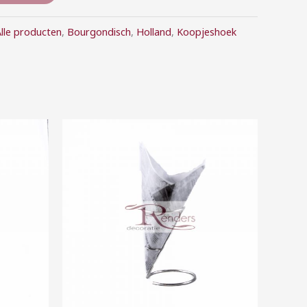
lle producten
,
Bourgondisch
,
Holland
,
Koopjeshoek
Prijsklasse:
€1,00
tot
€7,00