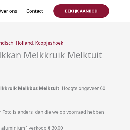
Over ons
Contact
BEKIJK AANBOD
rijsklasse:
ndisch
,
Holland
,
Koopjeshoek
7,50
kan Melkkruik Melktuit
ot
30,00
kkruik Melkbus Melktuit
Hoogte ongeveer 60
 Foto is anders dan die we op voorraad hebben
t aluminium ) verkoop € 30.00