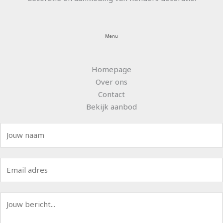
Menu
Homepage
Over ons
Contact
Bekijk aanbod
N
a
a
E
m
m
*
a
B
i
e
l
r