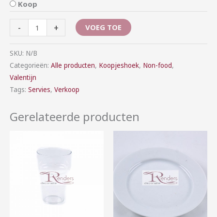
Koop
-
+
VOEG TOE
SKU:
N/B
Categorieën:
Alle producten
,
Koopjeshoek
,
Non-food
,
Valentijn
Tags:
Servies
,
Verkoop
Gerelateerde producten
Prijsklasse:
Prijsklasse:
€0,25
€0,25
tot
tot
€25,00
€1,10