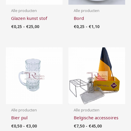
Alle producten
Alle producten
Glazen kunst stof
Bord
€
0,25
-
€
25,00
€
0,25
-
€
1,10
Prijsklasse:
Prijsklasse:
€0,50
€7,50
tot
tot
€3,00
€45,00
Alle producten
Alle producten
Bier pul
Belgische accessoires
€
0,50
-
€
3,00
€
7,50
-
€
45,00