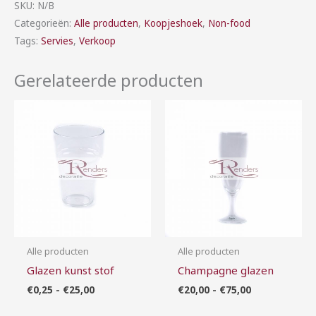
SKU:
N/B
Categorieën:
Alle producten
,
Koopjeshoek
,
Non-food
Tags:
Servies
,
Verkoop
Gerelateerde producten
Prijsklasse:
Prijsklasse:
€0,25
€20,00
tot
tot
€25,00
€75,00
Alle producten
Alle producten
Glazen kunst stof
Champagne glazen
€
0,25
-
€
25,00
€
20,00
-
€
75,00