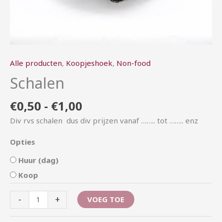
Alle producten
,
Koopjeshoek
,
Non-food
Schalen
€
0,50
-
€
1,00
Div rvs schalen dus div prijzen vanaf …….. tot …….. enz
Opties
Huur (dag)
Koop
-
+
VOEG TOE