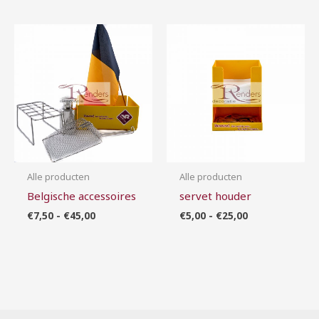
Prijsklasse:
Prijsklasse:
€7,50
€5,00
tot
tot
€45,00
€25,00
Alle producten
Alle producten
Belgische accessoires
servet houder
€
7,50
-
€
45,00
€
5,00
-
€
25,00