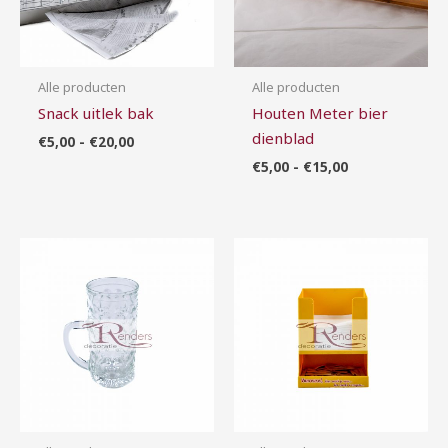
Alle producten
Alle producten
Snack uitlek bak
Houten Meter bier
dienblad
€
5,00
-
€
20,00
€
5,00
-
€
15,00
Prijsklasse:
Prijsklasse:
€0,50
€5,00
tot
tot
€3,00
€25,00