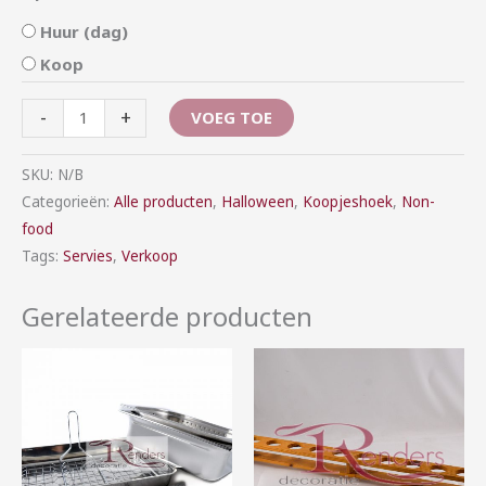
Huur (dag)
Koop
-
+
VOEG TOE
SKU:
N/B
Categorieën:
Alle producten
,
Halloween
,
Koopjeshoek
,
Non-
food
Tags:
Servies
,
Verkoop
Gerelateerde producten
Prijsklasse:
Prijsklasse:
€5,00
€5,00
tot
tot
€20,00
€15,00