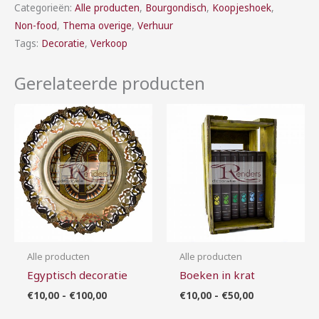
Categorieën:
Alle producten
,
Bourgondisch
,
Koopjeshoek
,
Non-food
,
Thema overige
,
Verhuur
Tags:
Decoratie
,
Verkoop
Gerelateerde producten
Prijsklasse:
Prijsklasse:
€10,00
€10,00
tot
tot
€100,00
€50,00
Alle producten
Alle producten
Egyptisch decoratie
Boeken in krat
€
10,00
-
€
100,00
€
10,00
-
€
50,00