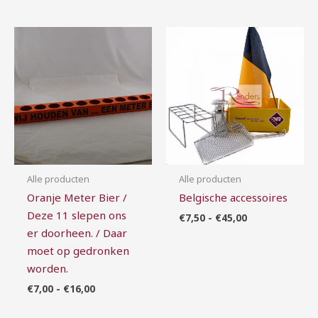
Prijsklasse:
Prijsklasse:
€7,00
€7,50
tot
tot
€16,00
€45,00
Alle producten
Alle producten
Oranje Meter Bier /
Belgische accessoires
Deze 11 slepen ons
€
7,50
-
€
45,00
er doorheen. / Daar
moet op gedronken
worden.
€
7,00
-
€
16,00