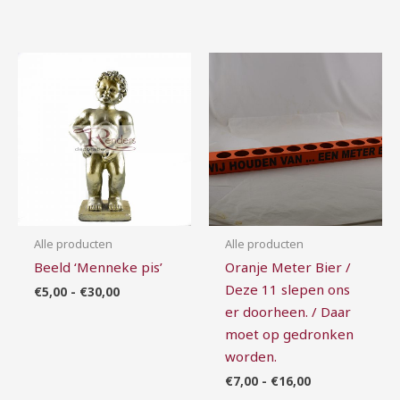
Prijsklasse:
Prijsklasse:
€5,00
€7,00
tot
tot
€30,00
€16,00
Alle producten
Alle producten
Beeld ‘Menneke pis’
Oranje Meter Bier /
Deze 11 slepen ons
€
5,00
-
€
30,00
er doorheen. / Daar
moet op gedronken
worden.
€
7,00
-
€
16,00