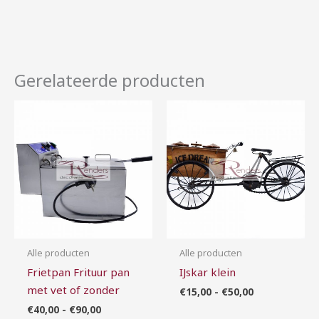
Gerelateerde producten
Prijsklasse:
Prijsklasse:
€40,00
€15,00
tot
tot
€90,00
€50,00
Alle producten
Alle producten
Frietpan Frituur pan
IJskar klein
met vet of zonder
€
15,00
-
€
50,00
€
40,00
-
€
90,00