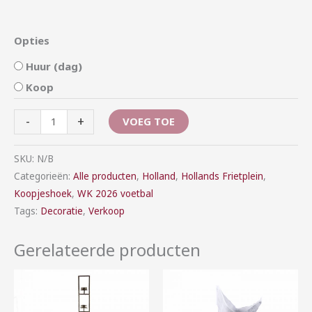
Opties
Huur (dag)
Koop
-
+
VOEG TOE
SKU:
N/B
Categorieën:
Alle producten
,
Holland
,
Hollands Frietplein
,
Koopjeshoek
,
WK 2026 voetbal
Tags:
Decoratie
,
Verkoop
Gerelateerde producten
Prijsklasse:
Prijsklasse:
€5,00
€1,00
tot
tot
€20,00
€7,00