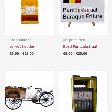
€25,00
€25,00
Alle producten
Alle producten
servet houder
Bord Puntzakstraat
€
5,00
-
€
25,00
€
5,00
-
€
25,00
Prijsklasse:
Prijsklasse:
€15,00
€10,00
tot
tot
€50,00
€50,00