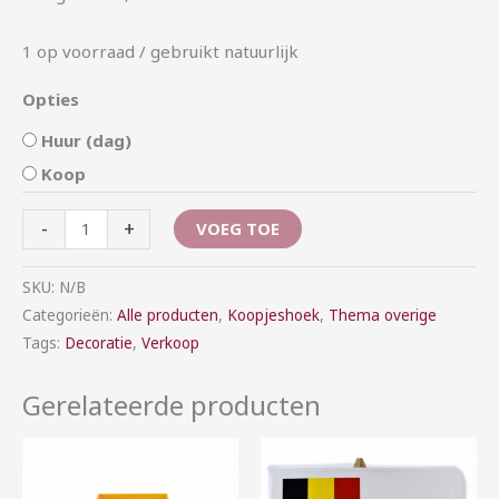
1 op voorraad / gebruikt natuurlijk
Opties
Huur (dag)
Koop
-
+
VOEG TOE
SKU:
N/B
Categorieën:
Alle producten
,
Koopjeshoek
,
Thema overige
Tags:
Decoratie
,
Verkoop
Gerelateerde producten
Prijsklasse:
Prijsklasse:
€5,00
€5,00
tot
tot