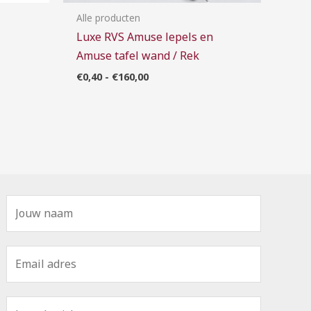
Alle producten
Luxe RVS Amuse lepels en
Amuse tafel wand / Rek
€
0,40
-
€
160,00
N
a
a
E
m
m
*
a
B
i