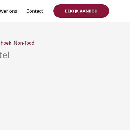
Over ons
Contact
BEKIJK AANBOD
rijsklasse:
shoek
,
Non-food
0,00
tel
ot
10,00