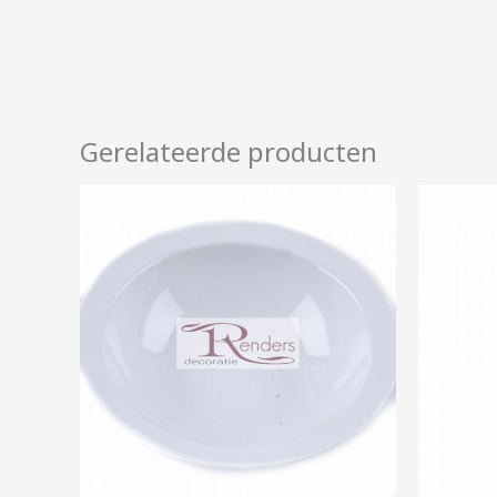
Gerelateerde producten
Prijsklasse:
€0,35
tot
€1,85