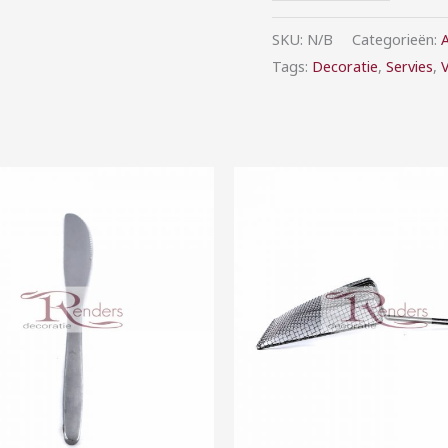
SKU:
N/B
Categorieën:
A
Tags:
Decoratie
,
Servies
,
Prijsklasse:
Prijsklasse:
€0,15
€2,00
tot
tot
€1,00
€10,00