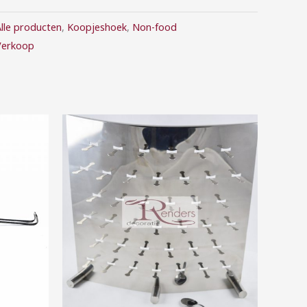
lle producten
,
Koopjeshoek
,
Non-food
Verkoop
Prijsklasse:
€0,40
tot
€160,00