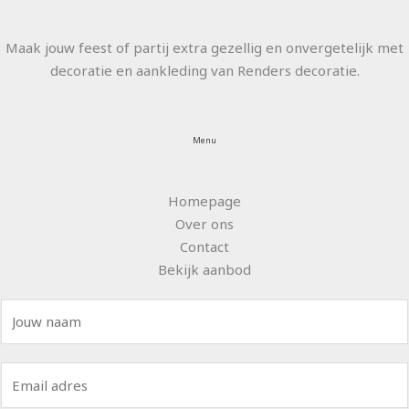
Maak jouw feest of partij extra gezellig en onvergetelijk met
decoratie en aankleding van Renders decoratie.
Menu
Homepage
Over ons
Contact
Bekijk aanbod
N
a
a
E
m
m
*