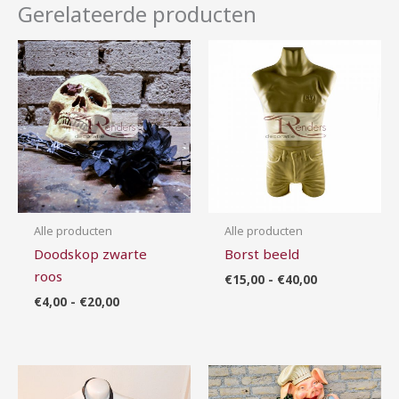
Gerelateerde producten
Prijsklasse:
Prijsklasse:
€4,00
€15,00
tot
tot
€20,00
€40,00
Alle producten
Alle producten
Doodskop zwarte
Borst beeld
roos
€
15,00
-
€
40,00
€
4,00
-
€
20,00
Prijsklasse:
Prijsklasse:
€10,00
€7,50