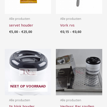
Alle producten
Alle producten
servet houder
Vork rvs
€
5,00
-
€
25,00
€
0,15
-
€
0,60
Prijsklasse:
Prijsklasse:
€1,00
€0,00
tot
tot
€10,00
€13,00
NIET OP VOORRAAD
Alle producten
Alle producten
IJs blok houder
Verhuur. Bar spullen