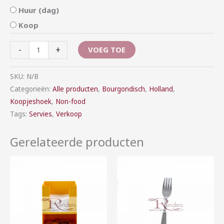
Huur (dag)
Koop
-
+
VOEG TOE
SKU:
N/B
Categorieën:
Alle producten
,
Bourgondisch
,
Holland
,
Koopjeshoek
,
Non-food
Tags:
Servies
,
Verkoop
Gerelateerde producten
Prijsklasse:
Prijsklasse:
€5,00
€0,15
tot
tot
€25,00
€0,60