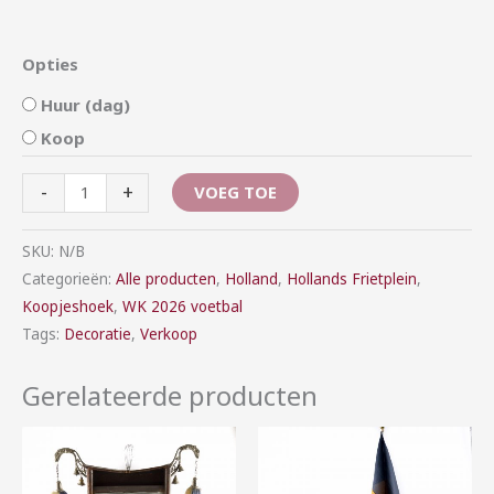
Opties
Huur (dag)
Koop
-
+
VOEG TOE
SKU:
N/B
Categorieën:
Alle producten
,
Holland
,
Hollands Frietplein
,
Koopjeshoek
,
WK 2026 voetbal
Tags:
Decoratie
,
Verkoop
Gerelateerde producten
Prijsklasse:
€5,00
tot
€25,00