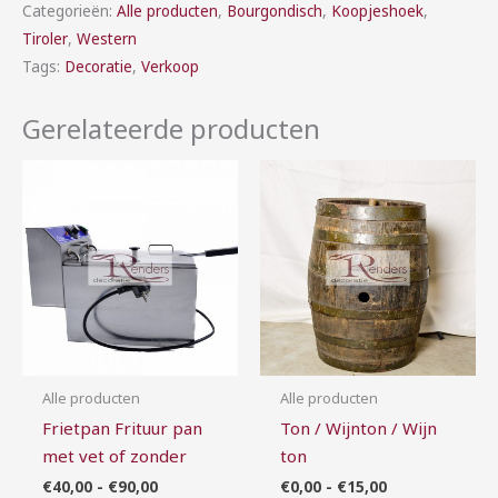
Categorieën:
Alle producten
,
Bourgondisch
,
Koopjeshoek
,
Tiroler
,
Western
Tags:
Decoratie
,
Verkoop
Gerelateerde producten
Prijsklasse:
Prijsklasse:
€40,00
€0,00
tot
tot
€90,00
€15,00
Alle producten
Alle producten
Frietpan Frituur pan
Ton / Wijnton / Wijn
met vet of zonder
ton
€
40,00
-
€
90,00
€
0,00
-
€
15,00