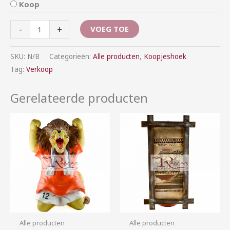
Koop
-
+
VOEG TOE
SKU:
N/B
Categorieën:
Alle producten
,
Koopjeshoek
Tag:
Verkoop
Gerelateerde producten
Prijsklasse:
Prijsklasse:
€0,00
€10,00
tot
tot
€25,00
€40,00
Alle producten
Alle producten