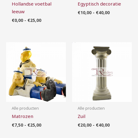
Hollandse voetbal
Egyptisch decoratie
leeuw
€
10,00
-
€
40,00
€
0,00
-
€
25,00
Prijsklasse:
Prijsklasse:
€7,50
€20,00
tot
tot
€25,00
€40,00
Alle producten
Alle producten
Matrozen
Zuil
€
7,50
-
€
25,00
€
20,00
-
€
40,00