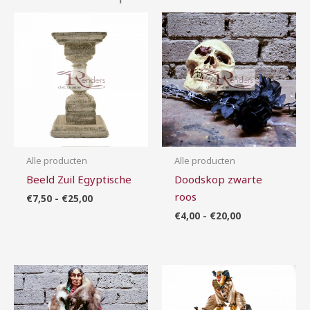
Prijsklasse:
Prijsklasse:
€7,50
€4,00
tot
tot
€25,00
€20,00
Alle producten
Alle producten
Beeld Zuil Egyptische
Doodskop zwarte
roos
€
7,50
-
€
25,00
€
4,00
-
€
20,00
Prijsklasse:
Prijsklasse:
€10,00
€10,00
tot
tot
€90,00
€25,00