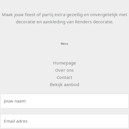
Maak jouw feest of partij extra gezellig en onvergetelijk met
decoratie en aankleding van Renders decoratie.
Menu
Homepage
Over ons
Contact
Bekijk aanbod
N
a
a
E
m
m
*