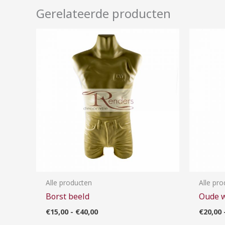
Gerelateerde producten
Prijsklasse:
€15,00
tot
€40,00
Alle producten
Alle pr
Borst beeld
Oude 
€
15,00
-
€
40,00
€
20,00