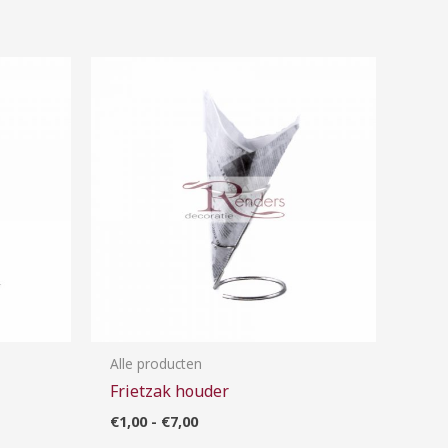
Prijsklasse:
€1,00
tot
€7,00
Alle producten
Frietzak houder
€
1,00
-
€
7,00