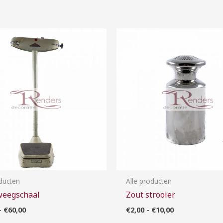
Prijsklasse:
Prijsklasse:
€20,00
€2,00
tot
tot
€60,00
€10,00
oducten
Alle producten
weegschaal
Zout strooier
-
€
60,00
€
2,00
-
€
10,00