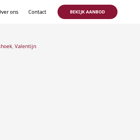
Over ons
Contact
BEKIJK AANBOD
rijsklasse:
shoek
,
Valentijn
3,00
ot
12,00