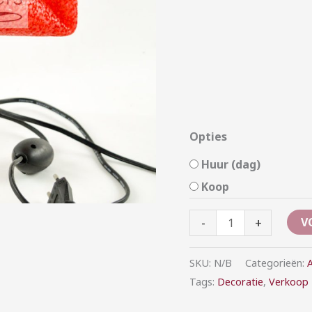
Opties
Huur (dag)
Koop
-
+
V
SKU:
N/B
Categorieën:
A
Tags:
Decoratie
,
Verkoop