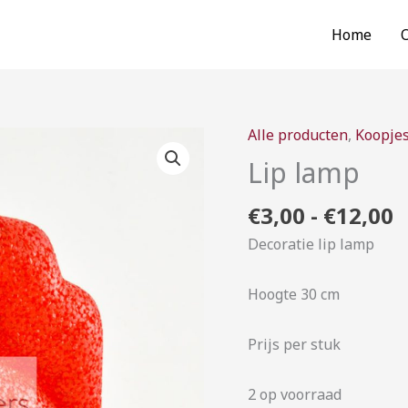
Home
P
Alle producten
,
Koopje
Lip
€
lamp
Lip lamp
t
aantal
€
€
3,00
-
€
12,00
Decoratie lip lamp
Hoogte 30 cm
Prijs per stuk
2 op voorraad