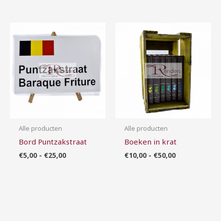
Prijsklasse:
Prijsklasse:
€5,00
€10,00
tot
tot
€25,00
€50,00
Alle producten
Alle producten
Bord Puntzakstraat
Boeken in krat
€
5,00
-
€
25,00
€
10,00
-
€
50,00