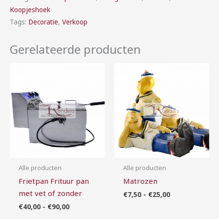
Koopjeshoek
Tags:
Decoratie
,
Verkoop
Gerelateerde producten
Prijsklasse:
Prijsklasse:
€40,00
€7,50
tot
tot
€90,00
€25,00
Alle producten
Alle producten
Frietpan Frituur pan
Matrozen
met vet of zonder
€
7,50
-
€
25,00
€
40,00
-
€
90,00