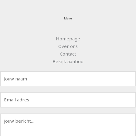
Menu
Homepage
Over ons
Contact
Bekijk aanbod
N
a
a
E
m
m
*
a
B
i
e
l
r
*