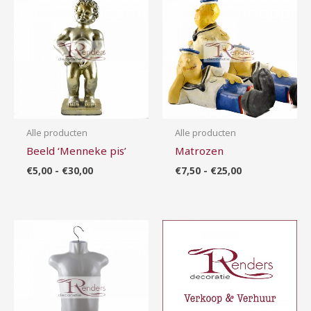
€5,00
€7,50
tot
tot
€30,00
€25,00
Alle producten
Alle producten
Beeld ‘Menneke pis’
Matrozen
€
5,00
-
€
30,00
€
7,50
-
€
25,00
Prijsklasse:
€1,00
tot
€5,00