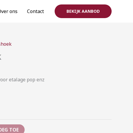
Over ons
Contact
BEKIJK AANBOD
Prijsklasse:
shoek
€15,00
k
tot
€35,00
voor etalage pop enz
OEG TOE