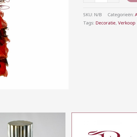
SKU:
N/B
Categorieën:
A
Tags:
Decoratie
,
Verkoop
Prijsklasse:
€5,00
tot
€20,00