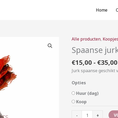
Home
Alle producten
,
Koopje
Spaanse
jurk
Spaanse jur
aantal
€
15,00
-
€
35,00
Jurk spaanse geschikt 
Opties
Huur (dag)
Koop
-
+
V