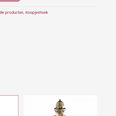
lle producten
,
Koopjeshoek
Prijsklasse:
€10,00
tot
€30,00