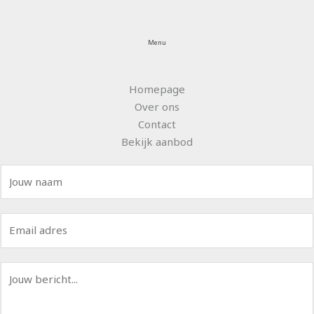
Menu
Homepage
Over ons
Contact
Bekijk aanbod
N
a
a
E
m
m
*
a
B
i
e
l
r
*