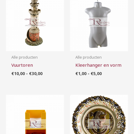
€10,00
€1,00
tot
tot
€30,00
€5,00
Alle producten
Alle producten
Vuurtoren
Kleerhanger en vorm
€
10,00
-
€
30,00
€
1,00
-
€
5,00
Prijsklasse:
Prijsklasse:
€5,00
€10,00
tot
tot
€25,00
€100,00